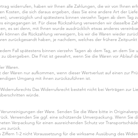
rag widerrufen, haben wir Ihnen alle Zahlungen, die wir von Ihnen erh
en Kosten, die sich daraus ergeben, dass Sie eine andere Art der Lief
en), unverzüglich und spätestens binnen vierzehn Tagen ab dem Tag z
uns eingegangen ist. Für diese Rückzahlung verwenden wir dasselbe Zahl
ben, es sei denn, mit Ihnen wurde ausdrücklich etwas anderes vereinba
ir können die Rückzahlung verweigern, bis wir die Waren wieder zurüc
ren zurückgesandt haben, je nachdem, welches der frühere Zeitpunkt i
jedem Fall spätestens binnen vierzehn Tagen ab dem Tag, an dem Sie u
 zu übergeben. Die Frist ist gewahrt, wenn Sie die Waren vor Ablauf d
der Waren.
t der Waren nur aufkommen, wenn dieser Wertverlust auf einen zur Prü
endigen Umgang mit ihnen zurückzuführen ist.
 Widerrufsrechts Das Widerrufsrecht besteht nicht bei Verträgen zur L
überschritten würde.
Verunreinigungen der Ware. Senden Sie die Ware bitte in Originalve
urück. Verwenden Sie ggf. eine schützende Umverpackung. Wenn Sie d
igneten Verpackung für einen ausreichenden Schutz vor Transportschäde
uns zurück.
 Ziffern 1-2 nicht Voraussetzung für die wirksame Ausübung des Widerr