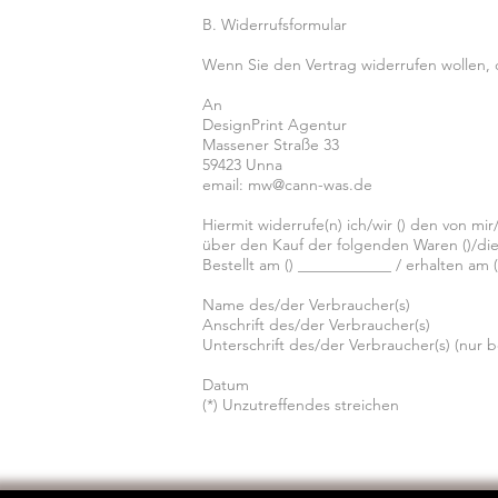
B. Widerrufsformular
Wenn Sie den Vertrag widerrufen wollen, d
An
DesignPrint Agentur
Massener Straße 33
59423 Unna
email:
mw@cann-was.de
Hiermit widerrufe(n) ich/wir () den von mi
über den Kauf der folgenden Waren ()/die
Bestellt am () ____________ / erhalten am
Name des/der Verbraucher(s)
Anschrift des/der Verbraucher(s)
Unterschrift des/der Verbraucher(s) (nur b
Datum
(*) Unzutreffendes streichen