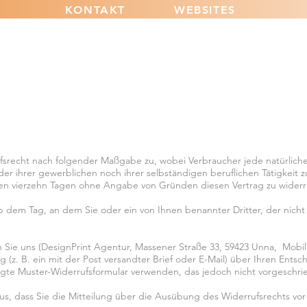
KONTAKT
WEBSITES
fsrecht nach folgender Maßgabe zu, wobei Verbraucher jede natürliche 
er ihrer gewerblichen noch ihrer selbständigen beruflichen Tätigkeit
nen vierzehn Tagen ohne Angabe von Gründen diesen Vertrag zu widerr
b dem Tag, an dem Sie oder ein von Ihnen benannter Dritter, der nicht d
Sie uns (DesignPrint Agentur, Massener Straße 33, 59423 Unna, Mobil:
g (z. B. ein mit der Post versandter Brief oder E-Mail) über Ihren Entsc
ügte Muster-Widerrufsformular verwenden, das jedoch nicht vorgeschrie
aus, dass Sie die Mitteilung über die Ausübung des Widerrufsrechts vor