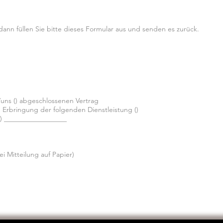
ann füllen Sie bitte dieses Formular aus und senden es zurück.
r/uns () abgeschlossenen Vertrag
 Erbringung der folgenden Dienstleistung ()
 () __________________
ei Mitteilung auf Papier)