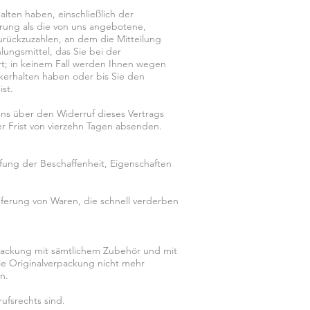
alten haben, einschließlich der
erung als die von uns angebotene,
urückzuzahlen, an dem die Mitteilung
ungsmittel, das Sie bei der
rt; in keinem Fall werden Ihnen wegen
kerhalten haben oder bis Sie den
st.
ns über den Widerruf dieses Vertrags
er Frist von vierzehn Tagen absenden.
fung der Beschaffenheit, Eigenschaften
ieferung von Waren, die schnell verderben
rpackung mit sämtlichem Zubehör und mit
ie Originalverpackung nicht mehr
n.
ufsrechts sind.