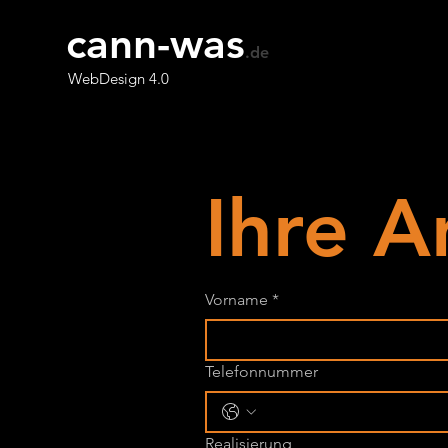
cann-was
.de
WebDesign 4.0
Ihre A
Vorname
*
Telefonnummer
Realisierung